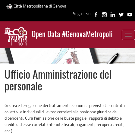
Città Metropolitana di Genova
Seguici su:
Salta
al
Open Data #GenovaMetropoli
contenuto
Tog
News
principale
nav
Ufficio Amministrazione del
personale
Gestisce l’erogazione dei trattamenti economici previsti dai contratti
collettivi e individuali di lavoro correlati alla posizione giuridica dei
dipendenti. Cura l’emissione delle buste paga e i rapporti di debito e
credito ad esse correlati (ritenute fiscali, pagamenti, recupero crediti,
ecc.).