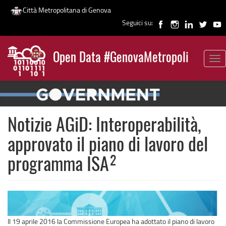
Città Metropolitana di Genova
Seguici su:
Salta
al
Open Data #GenovaMetropoli
contenuto
Tog
News
principale
nav
Notizie AGiD: Interoperabilità,
approvato il piano di lavoro del
programma ISA²
Il 19 aprile 2016 la Commissione Europea ha adottato il piano di lavoro