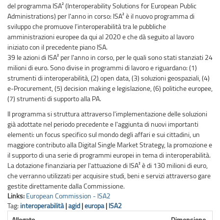
del programma ISA² (Interoperability Solutions for European Public
Administrations) per l'anno in corso: ISA² è il nuovo programma di
sviluppo che promuove l’interoperabilità tra le pubbliche
amministrazioni europee da qui al 2020 e che dà seguito al lavoro
iniziato con il precedente piano ISA.
39 le azioni di ISA² per l'anno in corso, per le quali sono stati stanziati 24
milioni di euro. Sono divise in programmi di lavoro e riguardano: (1)
strumenti di interoperabilità, (2) open data, (3) soluzioni geospaziali, (4)
e-Procurement, (5) decision making e legislazione, (6) politiche europee,
(7) strumenti di supporto alla PA.
Il programma si struttura attraverso l'implementazione delle soluzioni
già adottate nel periodo precedente e l'aggiunta di nuovi importanti
elementi: un focus specifico sul mondo degli affari e sui cittadini, un
maggiore contributo alla Digital Single Market Strategy, la promozione e
il supporto di una serie di programmi europei in tema di interoperabilità.
La dotazione finanziaria per l'attuazione di ISA² è di 130 milioni di euro,
che verranno utilizzati per acquisire studi, beni e servizi attraverso gare
gestite direttamente dalla Commissione.
Links:
European Commission - ISA2
Tag:
interoperabilità
|
agid
|
europa
|
ISA2
Allegato
Dimensione