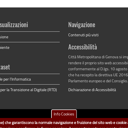
sualizzazioni
Navigazione
Contenuti più visti
sione
Accessibilità
biente
Città Metropolitana di Genova si i
rendere il proprio sito web accessibi
taset
conformemente al D.lgs. 10 agosto
che ha recepito la direttiva UE 201
e per l'Informatica
Parlamento europeo e del Consiglio.
er la Transizione al Digitale (RTD)
Dichiarazione di Accessibilità
Info Cookies
tametropolitana.genova.it
è il progetto "Open Data" della
Città Metropolitana d
ione) che garantiscono la normale navigazione e fruizione del sito web e cookie a
no a cura del Servizio Sistemi Informativi. Ogni Direzione è responsabile per la p