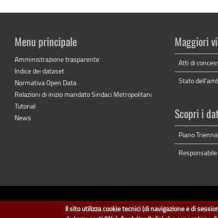
Menu principale
Maggiori vi
Amministrazione trasparente
Atti di conces
Indice dei dataset
Stato dell'am
Normativa Open Data
Relazioni di inizio mandato Sindaci Metropolitani
Tutorial
Scopri i da
News
Piano Triennal
Responsabile p
dati.cit
Il sito utilizza cookie tecnici (di navigazione e di sess
Il design e la gestione so