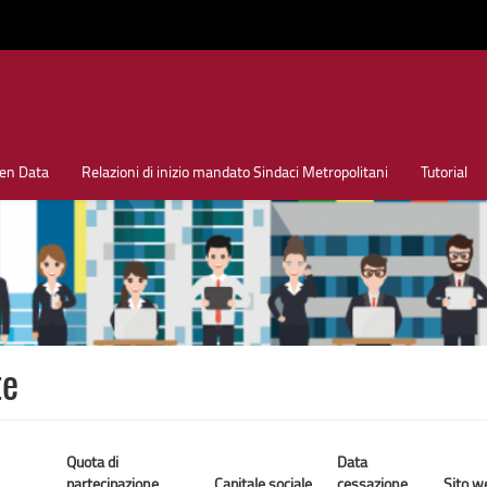
en Data
Relazioni di inizio mandato Sindaci Metropolitani
Tutorial
te
Quota di
Data
partecipazione
Capitale sociale
cessazione
Sito w