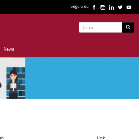
Seguici su:
Form
Cerca
di
News
ricerca
eb
Link