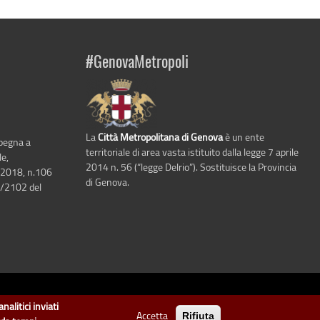
#GenovaMetropoli
La
Città Metropolitana di Genova
è un ente
mpegna a
territoriale di area vasta istituito dalla legge 7 aprile
le,
2014 n. 56 (“legge Delrio”). Sostituisce la Provincia
 2018, n.106
di Genova.
6/2102 del
i Genova
.
nalitici inviati
Accetta
Rifiuta
arte di "dati" e "dataset".