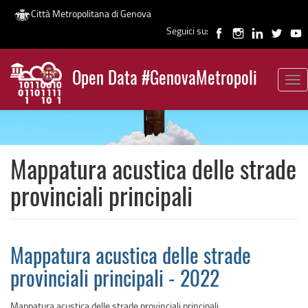
Città Metropolitana di Genova
Seguici su:
Salta
al
Open Data #GenovaMetropoli
contenuto
Tog
News
principale
nav
Mappatura acustica delle strade
provinciali principali
Mappatura acustica delle strade
provinciali principali - 2022
Mappatura acustica delle strade provinciali principali