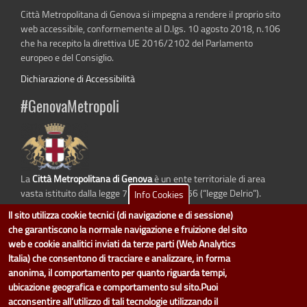
Città Metropolitana di Genova si impegna a rendere il proprio sito
web accessibile, conformemente al D.lgs. 10 agosto 2018, n.106
che ha recepito la direttiva UE 2016/2102 del Parlamento
europeo e del Consiglio.
Dichiarazione di Accessibilità
#GenovaMetropoli
La
Città Metropolitana di Genova
è un ente territoriale di area
vasta istituito dalla legge 7 aprile 2014 n. 56 (“legge Delrio”).
Info Cookies
Sostituisce la Provincia di Genova.
Il sito utilizza cookie tecnici (di navigazione e di sessione)
che garantiscono la normale navigazione e fruizione del sito
web e cookie analitici inviati da terze parti (Web Analytics
Italia) che consentono di tracciare e analizzare, in forma
dati.cittametropolitana.genova.it
è il progetto "Open Data" della
Città
anonima, il comportamento per quanto riguarda tempi,
Metropolitana di Genova
.
ubicazione geografica e comportamento sul sito.Puoi
Il design e la gestione sono a cura del Servizio Sistemi Informativi. Ogni
acconsentire all’utilizzo di tali tecnologie utilizzando il
Direzione è responsabile per la parte di "dati" e "dataset".