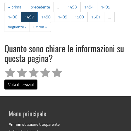
« prima
‹ precedente
…
1493
1494
1495
1496
1497
1498
1499
1500
1501
…
seguente ›
ultima »
Quanto sono chiare le informazioni su
questa pagina?
Vota il servizio!
Menu principale
Amministrazione trasparente