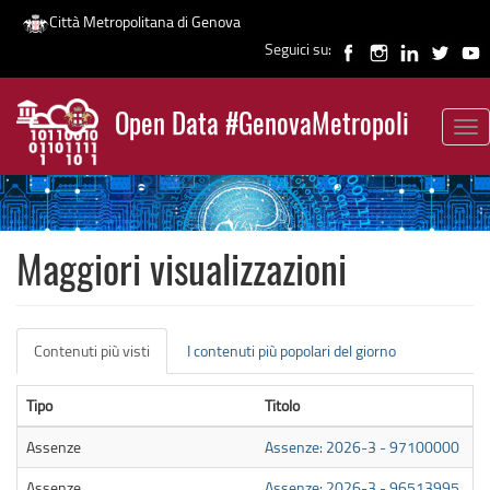
Città Metropolitana di Genova
Seguici su:
Salta
al
Open Data #GenovaMetropoli
contenuto
Tog
News
principale
nav
Maggiori visualizzazioni
Schede
Contenuti più visti
(scheda
I contenuti più popolari del giorno
primarie
attiva)
Tipo
Titolo
Assenze
Assenze: 2026-3 - 97100000
Assenze
Assenze: 2026-3 - 96513995