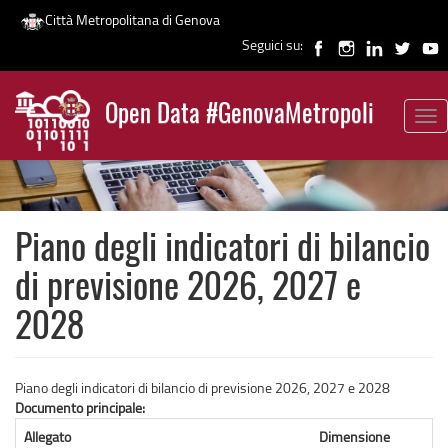
Città Metropolitana di Genova
Seguici su:
Salta
al
Open Data #GenovaMetropoli
contenuto
Tog
News
principale
nav
Piano degli indicatori di bilancio
di previsione 2026, 2027 e
2028
Piano degli indicatori di bilancio di previsione 2026, 2027 e 2028
Documento principale:
Allegato
Dimensione