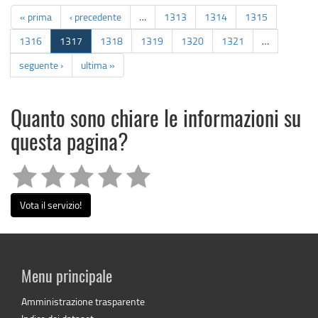
« prima
‹ precedente
…
1313
1314
1315
1316
1317
1318
1319
1320
1321
…
seguente ›
ultima »
Quanto sono chiare le informazioni su
questa pagina?
Vota il servizio!
Menu principale
Amministrazione trasparente