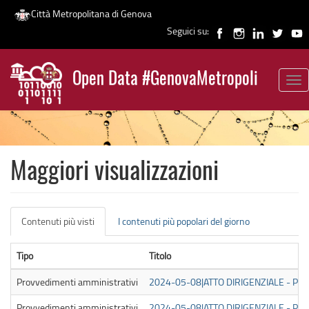
Città Metropolitana di Genova
Seguici su:
Salta
al
Open Data #GenovaMetropoli
contenuto
Tog
News
principale
nav
Maggiori visualizzazioni
Schede
Contenuti più visti
(scheda
I contenuti più popolari del giorno
primarie
attiva)
Tipo
Titolo
Provvedimenti amministrativi
2024-05-08|ATTO DIRIGENZIALE - PUB
Provvedimenti amministrativi
2024-05-08|ATTO DIRIGENZIALE - PUB