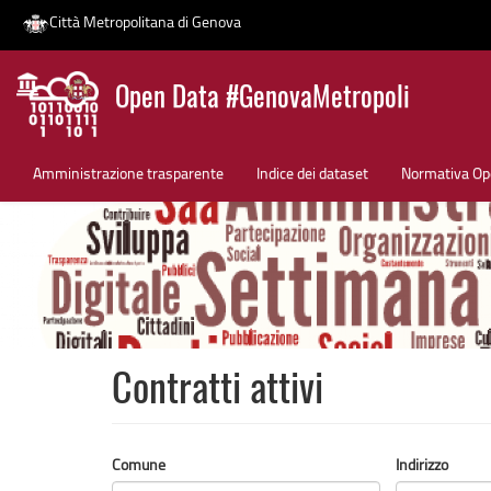
Città Metropolitana di Genova
Salta
Open Data #GenovaMetropoli
al
contenuto
News
principale
Amministrazione trasparente
Indice dei dataset
Normativa Op
Contratti attivi
Comune
Indirizzo