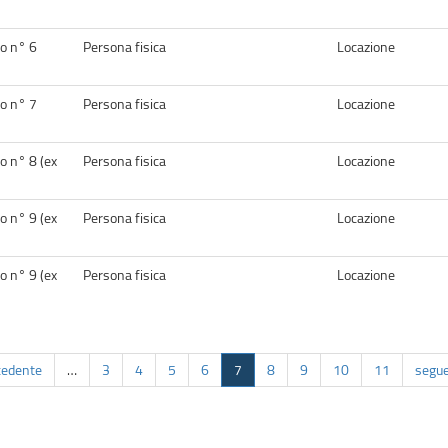
o n° 6
Persona fisica
Locazione
o n° 7
Persona fisica
Locazione
o n° 8 (ex
Persona fisica
Locazione
o n° 9 (ex
Persona fisica
Locazione
o n° 9 (ex
Persona fisica
Locazione
cedente
…
3
4
5
6
7
8
9
10
11
segue