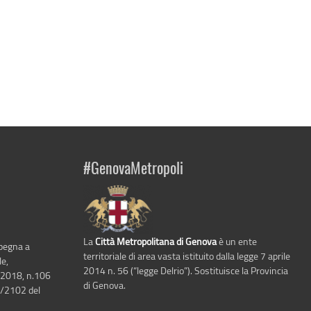
#GenovaMetropoli
La
Città Metropolitana di Genova
è un ente
mpegna a
territoriale di area vasta istituito dalla legge 7 aprile
le,
2014 n. 56 (“legge Delrio”). Sostituisce la Provincia
 2018, n.106
di Genova.
6/2102 del