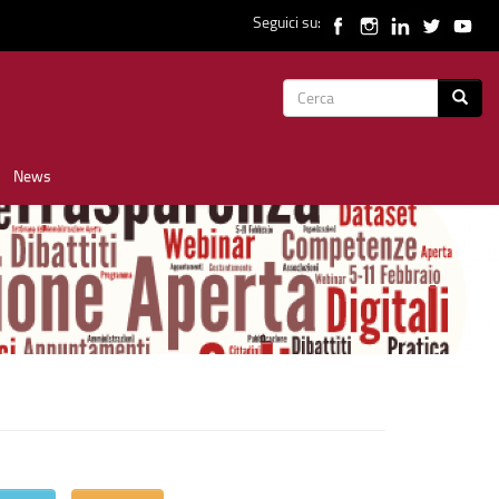
Seguici su:
Form
Cerca
di
News
ricerca