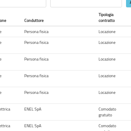
Tipologia
ione
Conduttore
contratto
e
Persona fisica
Locazione
e
Persona fisica
Locazione
e
Persona fisica
Locazione
e
Persona fisica
Locazione
e
Persona fisica
Locazione
ettrica
ENEL SpA
Comodato
gratuito
ettrica
ENEL SpA
Comodato