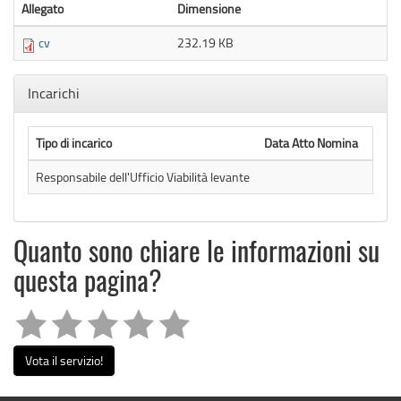
Allegato
Dimensione
cv
232.19 KB
Nascondi
Incarichi
Tipo di incarico
Data Atto Nomina
Atto 
Responsabile dell'Ufficio Viabilità levante
Quanto sono chiare le informazioni su
questa pagina?
Vota il servizio!