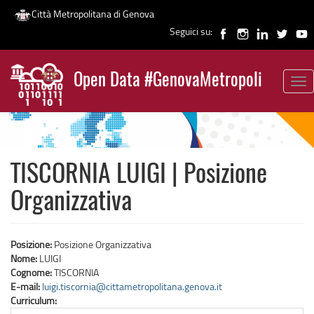
Città Metropolitana di Genova
Seguici su:
Salta
al
Open Data #GenovaMetropoli
contenuto
Tog
News
principale
nav
TISCORNIA LUIGI | Posizione
Organizzativa
Posizione:
Posizione Organizzativa
Nome:
LUIGI
Cognome:
TISCORNIA
E-mail:
luigi.tiscornia@cittametropolitana.genova.it
Curriculum: