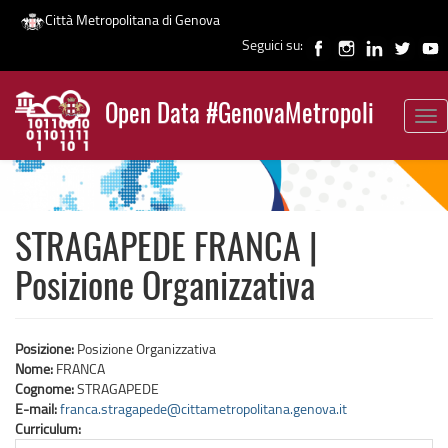
Città Metropolitana di Genova
Seguici su:
Salta
al
Open Data #GenovaMetropoli
contenuto
Tog
News
principale
nav
STRAGAPEDE FRANCA |
Posizione Organizzativa
Posizione:
Posizione Organizzativa
Nome:
FRANCA
Cognome:
STRAGAPEDE
E-mail:
franca.stragapede@cittametropolitana.genova.it
Curriculum: