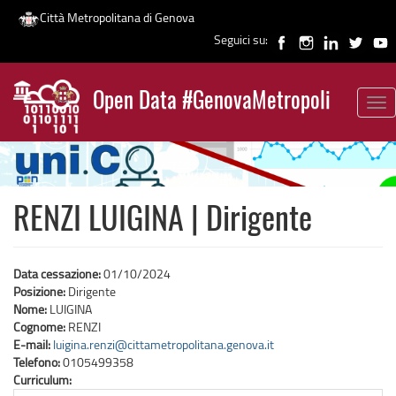
Città Metropolitana di Genova
Seguici su:
Salta
al
Open Data #GenovaMetropoli
contenuto
Tog
News
principale
nav
RENZI LUIGINA | Dirigente
Data cessazione:
01/10/2024
Posizione:
Dirigente
Nome:
LUIGINA
Cognome:
RENZI
E-mail:
luigina.renzi@cittametropolitana.genova.it
Telefono:
0105499358
Curriculum: