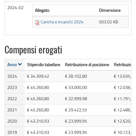
2024-02
Allegato
Dimensione
Cariche e incarichi 2024
503.02 KB
Compensi erogati
Anno
Stipendio tabellare
Retribuzione di posizione
Retribuzione 
2024
€ 34.309,42
€ 28.102,80
€ 13.035,32
2023
€ 45.260,80
€ 33.000,00
€ 12.038,87
2022
€ 45.260,80
€ 32.999,98
€ 11.791,36
2021
€ 45.260,80
€ 29.422,55
€ 12.486,69
2020
€ 43.310,93
€ 23.999,95
€ 12.620,16
2019
€ 43.310,93
€ 23.999,95
€ 10.723,13