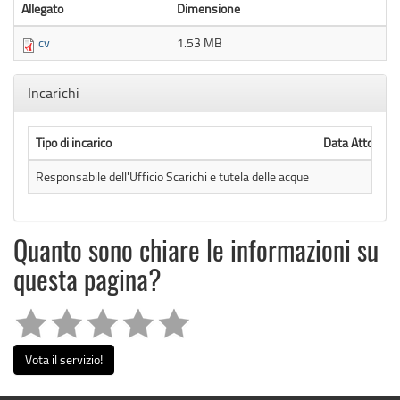
Allegato
Dimensione
cv
1.53 MB
Nascondi
Incarichi
Tipo di incarico
Data Atto Nom
Responsabile dell'Ufficio Scarichi e tutela delle acque
Quanto sono chiare le informazioni su
questa pagina?
Vota il servizio!