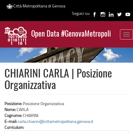
Città Metropolitana di Genova
Seguici su:
Salta
al
Open Data #GenovaMetropoli
contenuto
Tog
News
principale
nav
CHIARINI CARLA | Posizione
Organizzativa
Posizione:
Posizione Organizzativa
Nome:
CARLA
Cognome:
CHIARINI
E-mail:
carla.chiarini@cittametropolitana.genova.it
Curriculum: