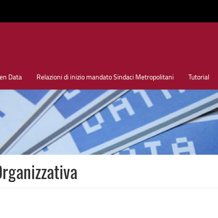
en Data
Relazioni di inizio mandato Sindaci Metropolitani
Tutorial
rganizzativa