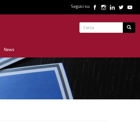
Seguici su:
Form
Cerca
di
News
ricerca