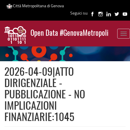
Città Metropolitana di Genova
Seguici su:
Salta
al
Open Data #GenovaMetropoli
contenuto
Tog
News
principale
nav
2026-04-09|ATTO
DIRIGENZIALE -
PUBBLICAZIONE - NO
IMPLICAZIONI
FINANZIARIE:1045