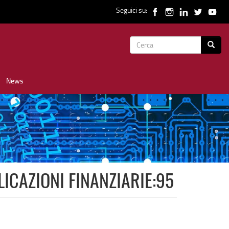
Seguici su:
Form
Cerca
di
News
ricerca
LICAZIONI FINANZIARIE:95