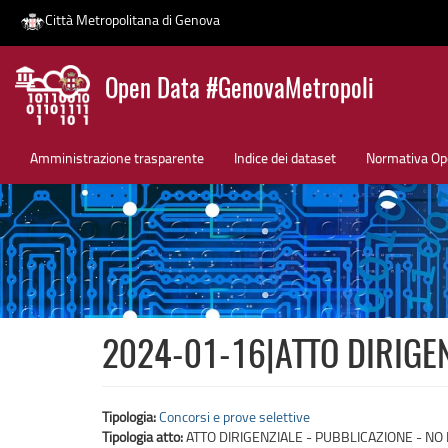
Città Metropolitana di Genova
Salta
Open Data #GenovaMetropoli
al
contenuto
News
principale
Amministrazione trasparente
Indice dei dataset
Normativa Op
2024-01-16|ATTO DIRIGEN
Tipologia:
Concorsi e prove selettive
Tipologia atto:
ATTO DIRIGENZIALE - PUBBLICAZIONE - NO 