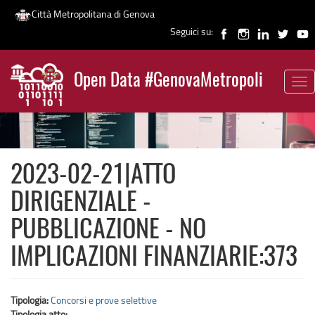
Città Metropolitana di Genova
Seguici su:
Salta
al
Open Data #GenovaMetropoli
contenuto
Tog
News
principale
nav
2023-02-21|ATTO
DIRIGENZIALE -
PUBBLICAZIONE - NO
IMPLICAZIONI FINANZIARIE:373
Tipologia:
Concorsi e prove selettive
Tipologia atto: