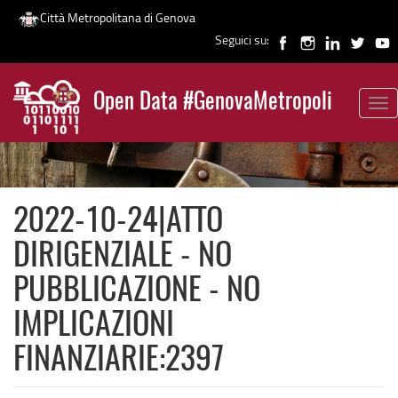
Città Metropolitana di Genova
Seguici su:
Salta
al
Open Data #GenovaMetropoli
contenuto
Tog
News
principale
nav
2022-10-24|ATTO
DIRIGENZIALE - NO
PUBBLICAZIONE - NO
IMPLICAZIONI
FINANZIARIE:2397