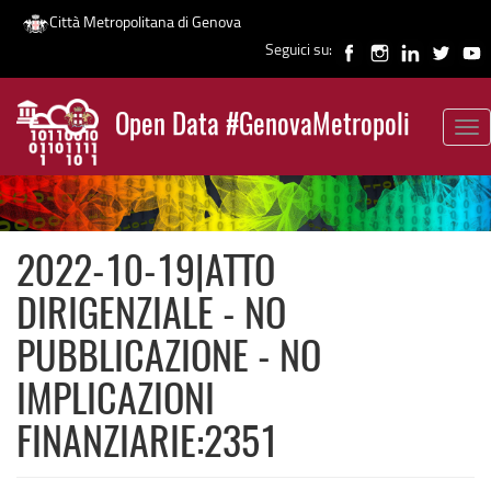
Città Metropolitana di Genova
Seguici su:
Salta
al
Open Data #GenovaMetropoli
contenuto
Tog
News
principale
nav
2022-10-19|ATTO
DIRIGENZIALE - NO
PUBBLICAZIONE - NO
IMPLICAZIONI
FINANZIARIE:2351