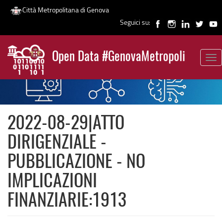
Città Metropolitana di Genova
Seguici su:
Salta
al
Open Data #GenovaMetropoli
contenuto
Tog
News
principale
nav
2022-08-29|ATTO
DIRIGENZIALE -
PUBBLICAZIONE - NO
IMPLICAZIONI
FINANZIARIE:1913