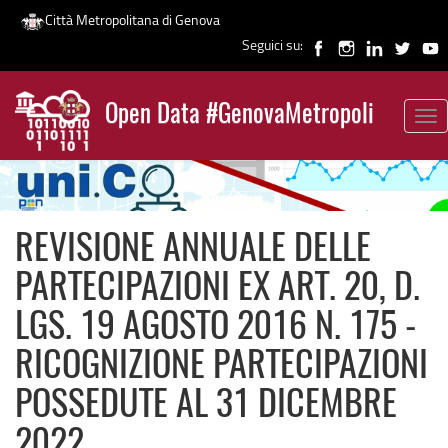
Città Metropolitana di Genova
Seguici su:
Salta
al
Open Data #GenovaMetropoli
contenuto
Tog
News
principale
nav
REVISIONE ANNUALE DELLE
PARTECIPAZIONI EX ART. 20, D.
LGS. 19 AGOSTO 2016 N. 175 -
RICOGNIZIONE PARTECIPAZIONI
POSSEDUTE AL 31 DICEMBRE
2022