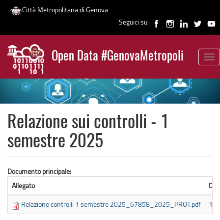
Città Metropolitana di Genova
Seguici su:
Salta
al
Open Data #GenovaMetropoli
contenuto
Tog
News
principale
nav
Relazione sui controlli - 1
semestre 2025
Documento principale:
Allegato
Dim
Relazione controlli 1 semestre 2025_67858_2025_PROT.pdf
1.2