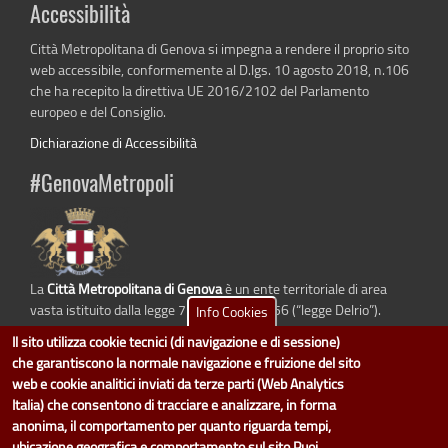
Accessibilità
Città Metropolitana di Genova si impegna a rendere il proprio sito
web accessibile, conformemente al D.lgs. 10 agosto 2018, n.106
che ha recepito la direttiva UE 2016/2102 del Parlamento
europeo e del Consiglio.
Dichiarazione di Accessibilità
#GenovaMetropoli
La
Città Metropolitana di Genova
è un ente territoriale di area
vasta istituito dalla legge 7 aprile 2014 n. 56 (“legge Delrio”).
Info Cookies
Sostituisce la Provincia di Genova.
Il sito utilizza cookie tecnici (di navigazione e di sessione)
che garantiscono la normale navigazione e fruizione del sito
web e cookie analitici inviati da terze parti (Web Analytics
Italia) che consentono di tracciare e analizzare, in forma
dati.cittametropolitana.genova.it
è il progetto "Open Data" della
Città
anonima, il comportamento per quanto riguarda tempi,
Metropolitana di Genova
.
ubicazione geografica e comportamento sul sito.Puoi