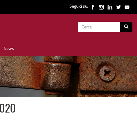
Seguici su:
Form
Cerca
di
News
ricerca
2020