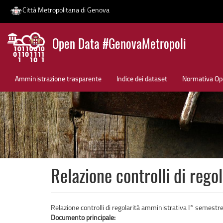
Città Metropolitana di Genova
Salta
Open Data #GenovaMetropoli
al
contenuto
News
principale
Amministrazione trasparente
Indice dei dataset
Normativa Op
Relazione controlli di reg
Relazione controlli di regolarità amministrativa I° semest
Documento principale: