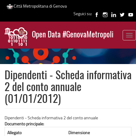
Città Metropolitana di Genova
Seguici su:
Salta
al
Open Data #GenovaMetropoli
contenuto
Tog
News
principale
nav
Dipendenti - Scheda informativa
2 del conto annuale
(01/01/2012)
Dipendenti - Scheda informativa 2 del conto annuale
Documento principale:
Allegato
Dimensione