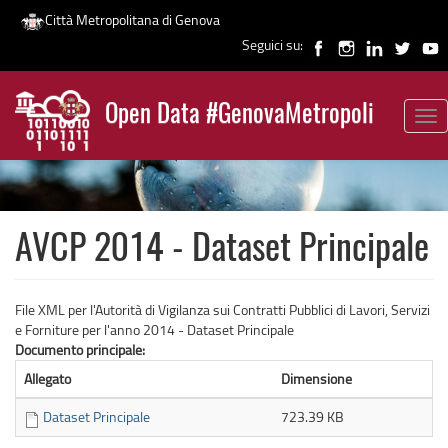
Città Metropolitana di Genova
Seguici su:
Salta
al
Open Data #GenovaMetropoli
contenuto
Tog
News
principale
nav
AVCP 2014 - Dataset Principale
File XML per l'Autorità di Vigilanza sui Contratti Pubblici di Lavori, Servizi
e Forniture per l'anno 2014 - Dataset Principale
Documento principale:
Allegato
Dimensione
Dataset Principale
723.39 KB