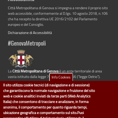
Città Metropolitana di Genova si impegna a rendere il proprio sito
web accessibile, conformemente al D.lgs. 10 agosto 2018, n.106
che ha recepito la direttiva UE 2016/2102 del Parlamento
europeo e del Consiglio.
Dichiarazione di Accessibilità
#GenovaMetropoli
La
Città Metropolitana di Genova
è un ente territoriale di area
vasta istituito dalla legge 7 aprile 2014 n. 56 (“legge Delrio”).
Info Cookies
Sostituisce la Provincia di Genova.
Il sito utilizza cookie tecnici (di navigazione e di sessione)
che garantiscono la normale navigazione e fruizione del sito
web e cookie analitici inviati da terze parti (Web Analytics
Italia) che consentono di tracciare e analizzare, in forma
dati.cittametropolitana.genova.it
è il progetto "Open Data" della
Città
anonima, il comportamento per quanto riguarda tempi,
Metropolitana di Genova
.
ubicazione geografica e comportamento sul sito.Puoi
Il design e la gestione sono a cura del Servizio Sistemi Informativi. Ogni