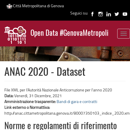
Città Metropolitana di Genova
Seguici su:
Salta
al
Open Data #GenovaMetropoli
contenuto
Tog
News
principale
nav
ANAC 2020 - Dataset
File XML per l'Autorità Nazionale Anticorruzione per l'anno 2020
Data:
Venerdì, 31 Dicembre, 2021
Amministrazione trasparente:
Bandi di gara e contratti
Link esterno o Normattiva:
http://anac.cittametropolitana.genova.it/80007350103_indice_2020.xm
Norme e regolamenti di riferimento