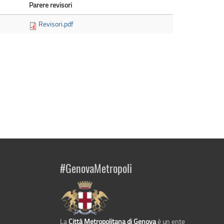
Parere revisori
Revisori.pdf
#GenovaMetropoli
La
Città Metropolitana di Genova
è un ente