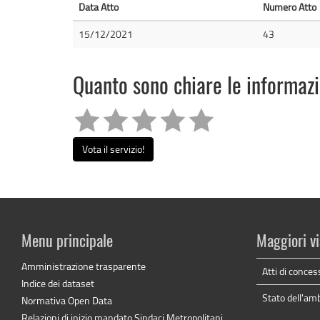
Data Atto
Numero Atto
15/12/2021
43
Quanto sono chiare le informaz
Vota il servizio!
Menu principale
Maggiori vi
Amministrazione trasparente
Atti di conces
Indice dei dataset
Stato dell'am
Normativa Open Data
Relazioni di inizio mandato Sindaci Metropolitani