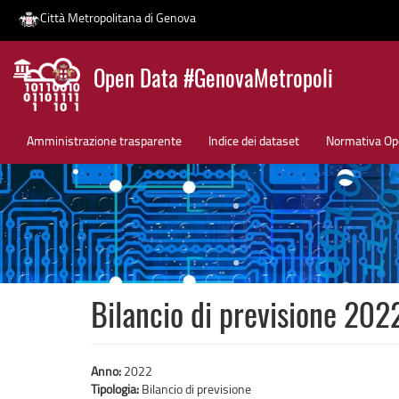
Città Metropolitana di Genova
Salta
Open Data #GenovaMetropoli
al
contenuto
News
principale
Amministrazione trasparente
Indice dei dataset
Normativa Op
Bilancio di previsione 20
Anno:
2022
Tipologia:
Bilancio di previsione