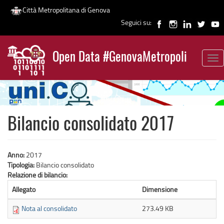
Città Metropolitana di Genova
Seguici su:
Salta
al
Open Data #GenovaMetropoli
contenuto
Tog
News
principale
nav
Bilancio consolidato 2017
Anno:
2017
Tipologia:
Bilancio consolidato
Relazione di bilancio:
Allegato
Dimensione
Nota al consolidato
273.49 KB