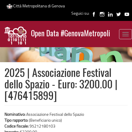
Città Metropolitana di Genova
Seguici su:
Salta
al
Open Data #GenovaMetropoli
contenuto
Tog
News
principale
nav
2025 | Associazione Festival
dello Spazio - Euro: 3200.00 |
[476415899]
Nominativo:
Associazione Festival dello Spazio
Tipo rapporto:
(Beneficiario unico)
Codice fiscale:
95212180103
Importo:
€3200,00