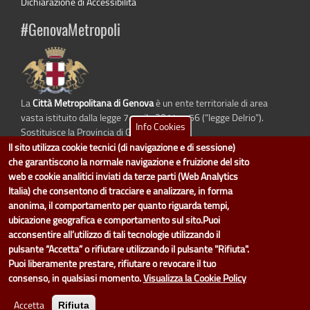
Dichiarazione di Accessibilità
#GenovaMetropoli
La
Città Metropolitana di Genova
è un ente territoriale di area
vasta istituito dalla legge 7 aprile 2014 n. 56 (“legge Delrio”).
Info Cookies
Sostituisce la Provincia di Genova.
Il sito utilizza cookie tecnici (di navigazione e di sessione)
che garantiscono la normale navigazione e fruizione del sito
web e cookie analitici inviati da terze parti (Web Analytics
Italia) che consentono di tracciare e analizzare, in forma
dati.cittametropolitana.genova.it
è il progetto "Open Data" della
Città
Metropolitana di Genova
.
anonima, il comportamento per quanto riguarda tempi,
Il design e la gestione sono a cura del Servizio Sistemi Informativi. Ogni
ubicazione geografica e comportamento sul sito.Puoi
Direzione è responsabile per la parte di "dati" e "dataset".
acconsentire all’utilizzo di tali tecnologie utilizzando il
accedi (area riservata)
|
contatti
|
privacy
|
Statistiche
|
pulsante “Accetta” o rifiutare utilizzando il pulsante "Rifiuta".
Puoi liberamente prestare, rifiutare o revocare il tuo
consenso, in qualsiasi momento.
Visualizza la Cookie Policy
Accetta
Rifiuta