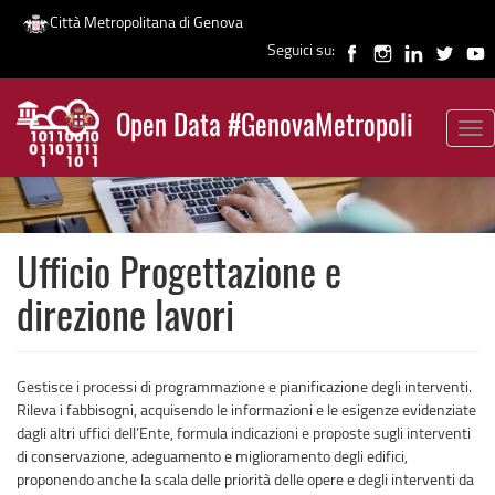
Città Metropolitana di Genova
Seguici su:
Salta
al
Open Data #GenovaMetropoli
contenuto
Tog
News
principale
nav
Ufficio Progettazione e
direzione lavori
Gestisce i processi di programmazione e pianificazione degli interventi.
Rileva i fabbisogni, acquisendo le informazioni e le esigenze evidenziate
dagli altri uffici dell’Ente, formula indicazioni e proposte sugli interventi
di conservazione, adeguamento e miglioramento degli edifici,
proponendo anche la scala delle priorità delle opere e degli interventi da