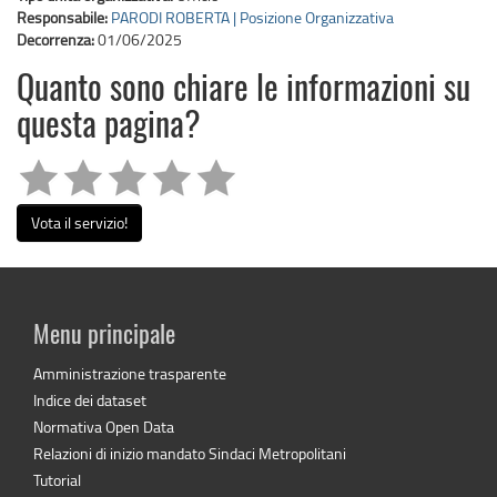
Responsabile:
PARODI ROBERTA | Posizione Organizzativa
Decorrenza:
01/06/2025
Quanto sono chiare le informazioni su
questa pagina?
Vota il servizio!
Menu principale
Amministrazione trasparente
Indice dei dataset
Normativa Open Data
Relazioni di inizio mandato Sindaci Metropolitani
Tutorial