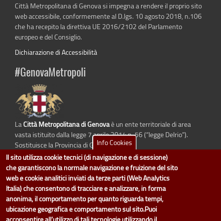
Città Metropolitana di Genova si impegna a rendere il proprio sito
web accessibile, conformemente al D.lgs. 10 agosto 2018, n.106
che ha recepito la direttiva UE 2016/2102 del Parlamento
europeo e del Consiglio.
Dichiarazione di Accessibilità
#GenovaMetropoli
La
Città Metropolitana di Genova
è un ente territoriale di area
vasta istituito dalla legge 7 aprile 2014 n. 56 (“legge Delrio”).
Info Cookies
Sostituisce la Provincia di Genova.
Il sito utilizza cookie tecnici (di navigazione e di sessione)
che garantiscono la normale navigazione e fruizione del sito
web e cookie analitici inviati da terze parti (Web Analytics
dati.cittametropolitana.genova.it
è il progetto "Open Data" della
Città
Italia) che consentono di tracciare e analizzare, in forma
Metropolitana di Genova
.
anonima, il comportamento per quanto riguarda tempi,
Il design e la gestione sono a cura del Servizio Sistemi Informativi. Ogni
ubicazione geografica e comportamento sul sito.Puoi
Direzione è responsabile per la parte di "dati" e "dataset".
acconsentire all’utilizzo di tali tecnologie utilizzando il