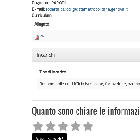
Cognome:
PARODI
E-mail:
roberta.parodi@cittametropolitana.genova.it
Curriculum:
Allegato
cv
Nascondi
Incarichi
Tipo di incarico
Responsabile dell'Ufficio Istruzione, formazione, pari o
Quanto sono chiare le informaz
Vota il servizio!