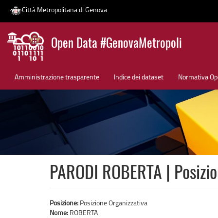
Città Metropolitana di Genova
Salta
Open Data #GenovaMetropoli
al
contenuto
News
principale
Amministrazione trasparente
Indice dei dataset
Normativa Op
PARODI ROBERTA | Posizio
Posizione:
Posizione Organizzativa
Nome:
ROBERTA