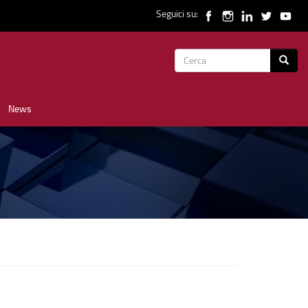
Seguici su:
Form
Cerca
di
News
ricerca