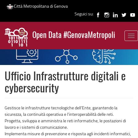
Città Metropolitana di Genova
Seguici su:
Salta
al
Open Data #GenovaMetropoli
contenuto
Tog
News
principale
nav
Ufficio Infrastrutture digitali e
cybersecurity
Gestisce le infrastrutture tecnologiche dell’Ente, garantendo la
sicurezza, la continuità operativa e l’interoperabilità delle reti.
Progetta, sviluppa e amministra le reti informatiche, le postazioni di
lavoro e i sistemi di comunicazione.
Implementa misure di prevenzione e risposta agli incidenti informatici,