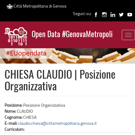
Città Metropolitana di Genova
Seguici su:
Salta
al
Open Data #GenovaMetropoli
contenuto
Tog
News
principale
nav
CHIESA CLAUDIO | Posizione
Organizzativa
Posizione:
Posizione Organizzativa
Nome:
CLAUDIO
Cognome:
CHIESA
E-mail:
claudio.chiesa@cittametropolitana.genova.it
Curriculum: