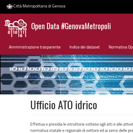
Città Metropolitana di Genova
Salta
Open Data #GenovaMetropoli
al
contenuto
News
principale
Amministrazione trasparente
Indice dei dataset
Normativa Op
Ufficio ATO idrico
Effettua e presidia le istruttorie sottese agli atti e alle att
normativa statale e regionale di settore ed ai sensi delle pr