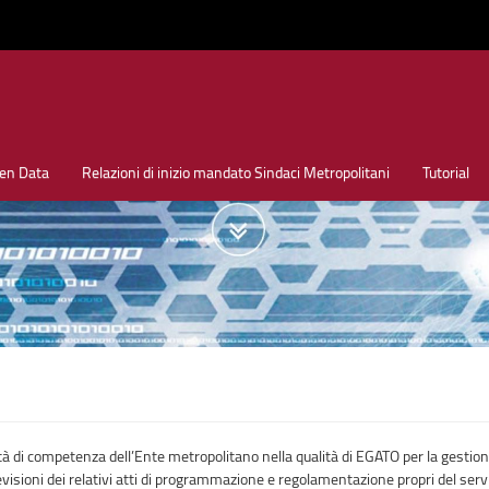
en Data
Relazioni di inizio mandato Sindaci Metropolitani
Tutorial
ività di competenza dell’Ente metropolitano nella qualità di EGATO per la gestione
evisioni dei relativi atti di programmazione e regolamentazione propri del servi