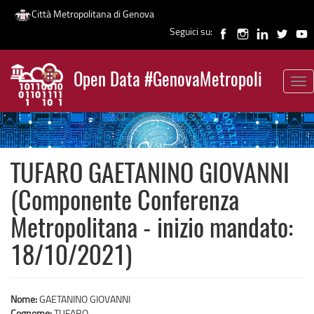
Città Metropolitana di Genova
Seguici su:
Salta
al
Open Data #GenovaMetropoli
contenuto
Tog
News
principale
nav
TUFARO GAETANINO GIOVANNI
(Componente Conferenza
Metropolitana - inizio mandato:
18/10/2021)
Nome:
GAETANINO GIOVANNI
Cognome:
TUFARO