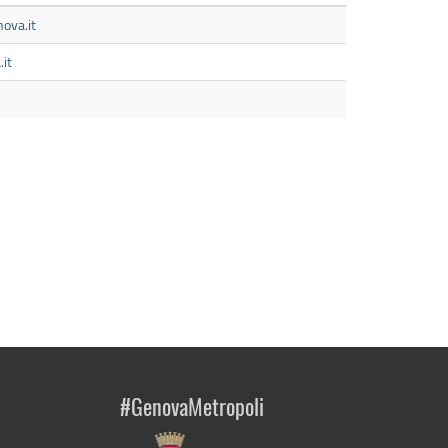
ova.it
it
#GenovaMetropoli