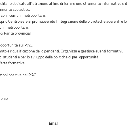
litano dedicato all’istruzione al fine di fornire uno strumento informativo e 
ntamento scolastico.
ne con i comuni metropolitani.
prio Centro servizi promuovendo l’integrazione delle biblioteche aderenti e lo svi
uni metropolitani.
i Parità provinciali.
opportunità sul PIAO.
to e riqualificazione dei dipendenti. Organizza e gestisce eventi formativi.
i studenti e per lo sviluppo delle politiche di pari opportunità.
ferta formativa
zioni positive nel PIAO
monio
Email