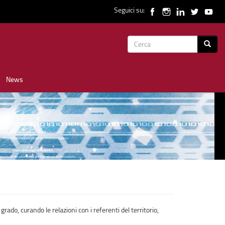
Seguici su:
Form
Cerca
di
News
ricerca
do, curando le relazioni con i referenti del territorio,