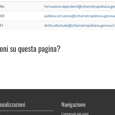
484
formazione.dipendenti@cittametropolitana.gen
269
pubblica.istruzione@cittametropolitana.genova.
37
diritto.allostudio@cittametropolitana.genova.it
ioni su questa pagina?
sualizzazioni
Navigazione
Contenuti più visti