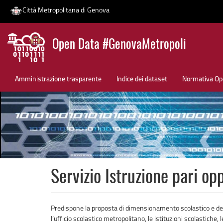
Città Metropolitana di Genova
Salta
Open Data #GenovaMetropoli
al
contenuto
News
principale
Amministrazione trasparente
Indice dei dataset
Normativa Op
Servizio Istruzione pari op
Predispone la proposta di dimensionamento scolastico e dell’o
l’ufficio scolastico metropolitano, le istituzioni scolastiche, 