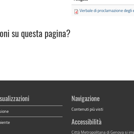
Verbale di proclamazione degli e
ioni su questa pagina?
sualizzazioni
Navigazione
Contenuti più visti
sione
Accessibilità
biente
Città Metropolitana di Genova si i