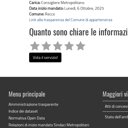
Carica:
Consigliere Metropolitano
Data inizio mandato:
Lunedì, 6 Ottobre, 2025
Comune:
Recco
Link alla trasparenza del Comune di appartenenza
Quanto sono chiare le informaz
Vota il servizio!
Menu principale
Maggiori vi
Amministrazione trasparente
Atti di conces
Indice dei dataset
Stato dell'am
Normativa Open Data
Relazioni di inizio mandato Sindaci Metropolitani