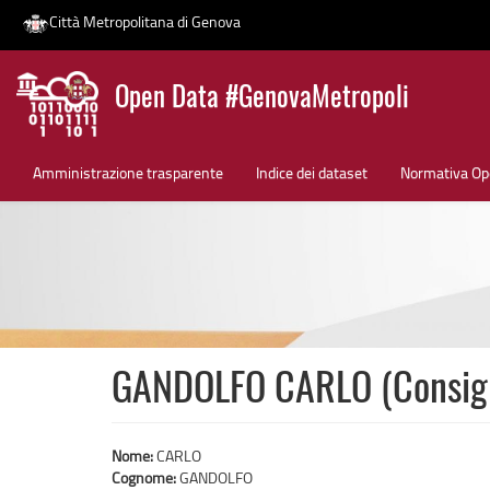
Città Metropolitana di Genova
Salta
Open Data #GenovaMetropoli
al
contenuto
News
principale
Amministrazione trasparente
Indice dei dataset
Normativa Op
GANDOLFO CARLO (Consigli
Nome:
CARLO
Cognome:
GANDOLFO