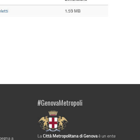
letti
1.59 MB
#GenovaMetropoli
La
Città Metropolitana di Genova
è un ente
mpegna a