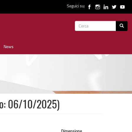
Seguici su:
Form
Cerca
di
News
ricerca
to: 06/10/2025)
Dimensione