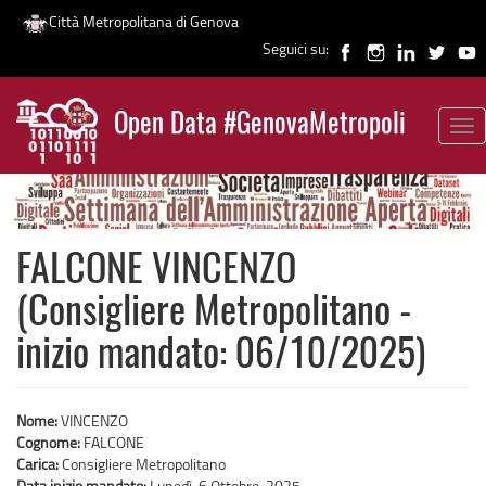
Città Metropolitana di Genova
Seguici su:
Salta
al
Open Data #GenovaMetropoli
contenuto
Tog
News
principale
nav
FALCONE VINCENZO
(Consigliere Metropolitano -
inizio mandato: 06/10/2025)
Nome:
VINCENZO
Cognome:
FALCONE
Carica:
Consigliere Metropolitano
Data inizio mandato:
Lunedì, 6 Ottobre, 2025