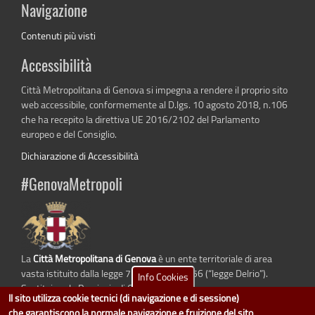
Navigazione
Contenuti più visti
Accessibilità
Città Metropolitana di Genova si impegna a rendere il proprio sito
web accessibile, conformemente al D.lgs. 10 agosto 2018, n.106
che ha recepito la direttiva UE 2016/2102 del Parlamento
europeo e del Consiglio.
Dichiarazione di Accessibilità
#GenovaMetropoli
La
Città Metropolitana di Genova
è un ente territoriale di area
vasta istituito dalla legge 7 aprile 2014 n. 56 (“legge Delrio”).
Info Cookies
Sostituisce la Provincia di Genova.
Il sito utilizza cookie tecnici (di navigazione e di sessione)
che garantiscono la normale navigazione e fruizione del sito