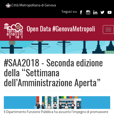
Città Metropolitana di Genova
Seguici su:
Salta
al
Open Data #GenovaMetropoli
contenuto
Tog
News
principale
nav
#SAA2018 - Seconda edizione
della “Settimana
dell’Amministrazione Aperta”
Il Dipartimento Funzione Pubblica ha assunto l’impegno di promuovere