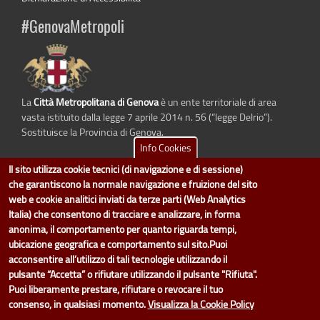
#GenovaMetropoli
La
Città Metropolitana di Genova
è un ente territoriale di area
vasta istituito dalla legge 7 aprile 2014 n. 56 (“legge Delrio”).
Sostituisce la Provincia di Genova.
Info Cookies
Il sito utilizza cookie tecnici (di navigazione e di sessione)
che garantiscono la normale navigazione e fruizione del sito
dati.cittametropolitana.genova.it
è il progetto "Open Data" della
Città
web e cookie analitici inviati da terze parti (Web Analytics
Metropolitana di Genova
.
Italia) che consentono di tracciare e analizzare, in forma
Il design e la gestione sono a cura del Servizio Sistemi Informativi. Ogni
anonima, il comportamento per quanto riguarda tempi,
Direzione è responsabile per la parte di "dati" e "dataset".
ubicazione geografica e comportamento sul sito.Puoi
accedi (area riservata)
|
contatti
|
privacy
|
Statistiche
|
acconsentire all’utilizzo di tali tecnologie utilizzando il
pulsante “Accetta” o rifiutare utilizzando il pulsante "Rifiuta".
Puoi liberamente prestare, rifiutare o revocare il tuo
consenso, in qualsiasi momento.
Visualizza la Cookie Policy