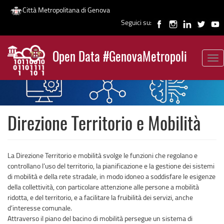
Città Metropolitana di Genova
Seguici su:
Salta
al
Open Data #GenovaMetropoli
contenuto
Tog
News
principale
nav
Direzione Territorio e Mobilità
La Direzione Territorio e mobilità svolge le funzioni che regolano e
controllano l’uso del territorio, la pianificazione e la gestione dei sistemi
di mobilità e della rete stradale, in modo idoneo a soddisfare le esigenze
della collettività, con particolare attenzione alle persone a mobilità
ridotta, e del territorio, e a facilitare la fruibilità dei servizi, anche
d’interesse comunale.
Attraverso il piano del bacino di mobilità persegue un sistema di