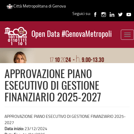
Città Metropolitana di Genova
Seguici su:
Salta
al
Open Data #GenovaMetropoli
contenuto
Tog
News
principale
nav
APPROVAZIONE PIANO
ESECUTIVO DI GESTIONE
FINANZIARIO 2025-2027
APPROVAZIONE PIANO ESECUTIVO DI GESTIONE FINANZIARIO 2025-
2027
Data inizio:
23/12/2024