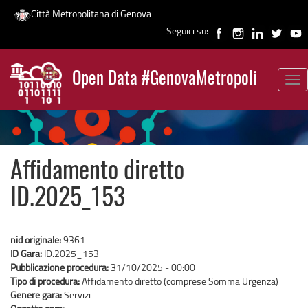
Città Metropolitana di Genova
Seguici su:
Salta
al
Open Data #GenovaMetropoli
contenuto
Tog
News
principale
nav
Affidamento diretto
ID.2025_153
nid originale:
9361
ID Gara:
ID.2025_153
Pubblicazione procedura:
31/10/2025 - 00:00
Tipo di procedura:
Affidamento diretto (comprese Somma Urgenza)
Genere gara:
Servizi