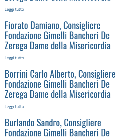
Leggi tutto
su
Calisi
Giovanni,
Fiorato Damiano, Consigliere
Consigliere
Fondazione
Fondazione Gimelli Bancheri De
Gimelli
Zerega Dame della Misericordia
Bancheri
De
Leggi tutto
su
Zerega
Fiorato
Dame
Damiano,
della
Borrini Carlo Alberto, Consigliere
Consigliere
Misericordia
Fondazione
Fondazione Gimelli Bancheri De
Gimelli
Zerega Dame della Misericordia
Bancheri
De
Leggi tutto
su
Zerega
Borrini
Dame
Carlo
della
Burlando Sandro, Consigliere
Alberto,
Misericordia
Consigliere
Fondazione Gimelli Bancheri De
Fondazione