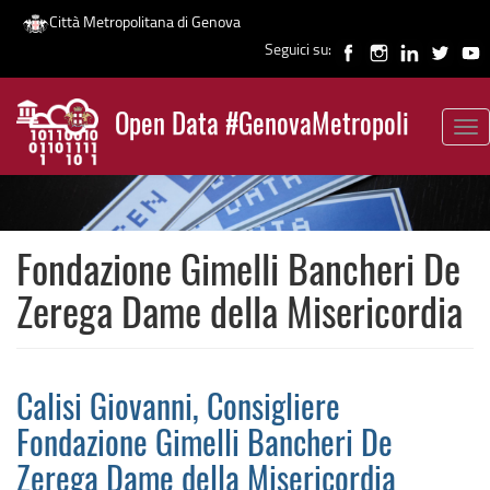
Città Metropolitana di Genova
Seguici su:
Salta
al
Open Data #GenovaMetropoli
contenuto
Tog
News
principale
nav
Fondazione Gimelli Bancheri De
Zerega Dame della Misericordia
Calisi Giovanni, Consigliere
Fondazione Gimelli Bancheri De
Zerega Dame della Misericordia