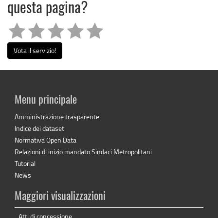
Fondazione
questa pagina?
Gimelli
Bancheri
De
Zerega
Vota il servizio!
Dame
della
Misericordia
Menu principale
Amministrazione trasparente
Indice dei dataset
Normativa Open Data
Relazioni di inizio mandato Sindaci Metropolitani
Tutorial
News
Maggiori visualizzazioni
Atti di concessione