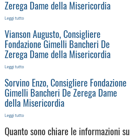
Zerega Dame della Misericordia
Gimelli
Bancheri
Leggi tutto
su
De
Burlando
Zerega
Sandro,
Dame
Vianson Augusto, Consigliere
Consigliere
della
Fondazione
Misericordia
Fondazione Gimelli Bancheri De
Gimelli
Zerega Dame della Misericordia
Bancheri
De
Leggi tutto
su
Zerega
Vianson
Dame
Augusto,
della
Sorvino Enzo, Consigliere Fondazione
Consigliere
Misericordia
Fondazione
Gimelli Bancheri De Zerega Dame
Gimelli
della Misericordia
Bancheri
De
Leggi tutto
su
Zerega
Sorvino
Dame
Enzo,
della
Quanto sono chiare le informazioni su
Consigliere
Misericordia