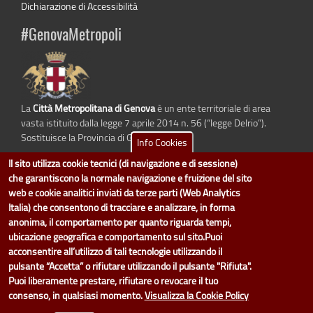
Dichiarazione di Accessibilità
#GenovaMetropoli
La
Città Metropolitana di Genova
è un ente territoriale di area
vasta istituito dalla legge 7 aprile 2014 n. 56 (“legge Delrio”).
Sostituisce la Provincia di Genova.
Info Cookies
Il sito utilizza cookie tecnici (di navigazione e di sessione)
che garantiscono la normale navigazione e fruizione del sito
web e cookie analitici inviati da terze parti (Web Analytics
dati.cittametropolitana.genova.it
è il progetto "Open Data" della
Città
Italia) che consentono di tracciare e analizzare, in forma
Metropolitana di Genova
.
anonima, il comportamento per quanto riguarda tempi,
Il design e la gestione sono a cura del Servizio Sistemi Informativi. Ogni
ubicazione geografica e comportamento sul sito.Puoi
Direzione è responsabile per la parte di "dati" e "dataset".
acconsentire all’utilizzo di tali tecnologie utilizzando il
accedi (area riservata)
|
contatti
|
privacy
|
Statistiche
|
pulsante “Accetta” o rifiutare utilizzando il pulsante "Rifiuta".
Puoi liberamente prestare, rifiutare o revocare il tuo
consenso, in qualsiasi momento.
Visualizza la Cookie Policy