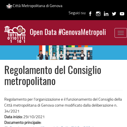
Città Metropolitana di Genova
Seguici su:
Salta
al
Open Data #GenovaMetropoli
contenuto
Tog
News
principale
nav
Regolamento del Consiglio
metropolitano
Regolamento per l'organizzazione e il funzionamento del Consiglio della
Città metropolitana di Genova come modificato dalla deliberazione n.
34/2021
Data inizio:
29/10/2021
Documento principale: