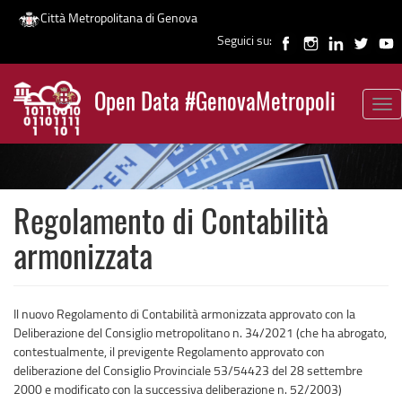
Città Metropolitana di Genova
Seguici su:
Salta
al
Open Data #GenovaMetropoli
contenuto
Tog
News
principale
nav
Regolamento di Contabilità
armonizzata
Il nuovo Regolamento di Contabilità armonizzata approvato con la
Deliberazione del Consiglio metropolitano n. 34/2021 (che ha abrogato,
contestualmente, il previgente Regolamento approvato con
deliberazione del Consiglio Provinciale 53/54423 del 28 settembre
2000 e modificato con la successiva deliberazione n. 52/2003)