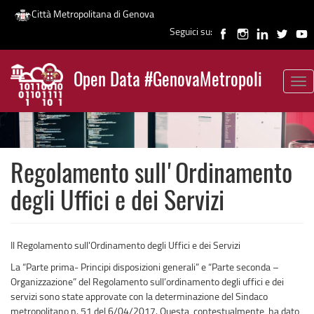
Città Metropolitana di Genova
Seguici su:
Salta
al
Open Data #GenovaMetropoli
contenuto
Tog
News
principale
nav
Regolamento sull'Ordinamento
degli Uffici e dei Servizi
Il Regolamento sull'Ordinamento degli Uffici e dei Servizi
La “Parte prima- Principi disposizioni generali” e “Parte seconda –
Organizzazione” del Regolamento sull’ordinamento degli uffici e dei
servizi sono state approvate con la determinazione del Sindaco
metropolitano n. 51 del 6/04/2017. Questa, contestualmente, ha dato