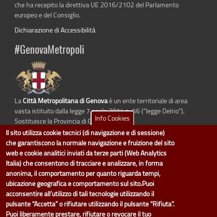
che ha recepito la direttiva UE 2016/2102 del Parlamento
europeo e del Consiglio.
Dichiarazione di Accessibilità
#GenovaMetropoli
La
Città Metropolitana di Genova
è un ente territoriale di area
vasta istituito dalla legge 7 aprile 2014 n. 56 (“legge Delrio”).
Info Cookies
Sostituisce la Provincia di Genova.
Il sito utilizza cookie tecnici (di navigazione e di sessione)
che garantiscono la normale navigazione e fruizione del sito
web e cookie analitici inviati da terze parti (Web Analytics
dati.cittametropolitana.genova.it
è il progetto "Open Data" della
Città
Italia) che consentono di tracciare e analizzare, in forma
Metropolitana di Genova
.
anonima, il comportamento per quanto riguarda tempi,
Il design e la gestione sono a cura del Servizio Sistemi Informativi. Ogni
ubicazione geografica e comportamento sul sito.Puoi
Direzione è responsabile per la parte di "dati" e "dataset".
acconsentire all’utilizzo di tali tecnologie utilizzando il
accedi (area riservata)
|
contatti
|
privacy
|
Statistiche
|
pulsante “Accetta” o rifiutare utilizzando il pulsante "Rifiuta".
Puoi liberamente prestare, rifiutare o revocare il tuo