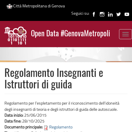
Città Metropolitana di Genova
Seguici su:
Salta
al
Open Data #GenovaMetropoli
contenuto
Tog
News
principale
nav
Regolamento Insegnanti e
Istruttori di guida
Regolamento per l'espletamento per il riconoscimento dell'idoneità
degli insegnanti di teoria e degli istruttori di guida delle autoscuole.
Data inizio:
25/06/2015
Data fine:
28/10/2025
Documento principale:
Regolamento