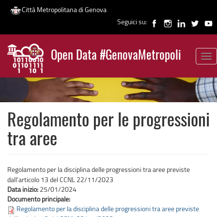
Città Metropolitana di Genova
Seguici su:
Salta
al
Open Data #GenovaMetropoli
contenuto
Tog
News
principale
nav
Regolamento per le progressioni
tra aree
Regolamento per la disciplina delle progressioni tra aree previste
dall'articolo 13 del CCNL 22/11/2023
Data inizio:
25/01/2024
Documento principale:
Regolamento per la disciplina delle progressioni tra aree previste