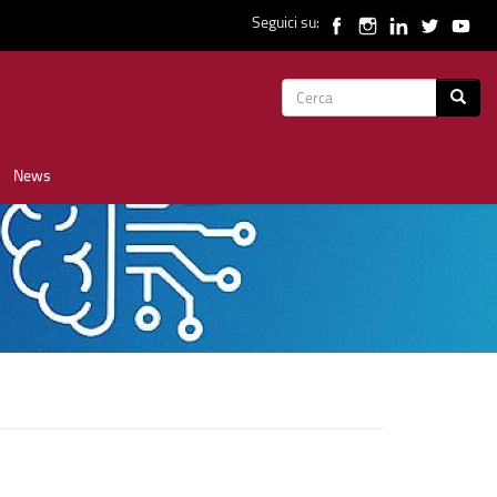
Seguici su:
Form
Cerca
di
News
ricerca