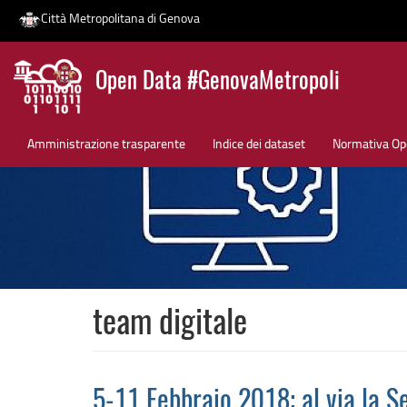
Città Metropolitana di Genova
Salta
Open Data #GenovaMetropoli
al
contenuto
News
principale
Amministrazione trasparente
Indice dei dataset
Normativa Op
team digitale
5-11 Febbraio 2018: al via la 